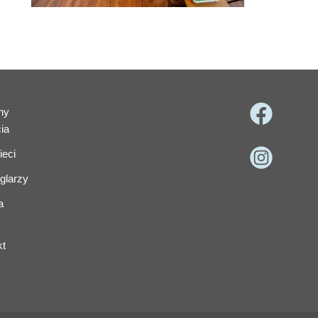
ny
ia
ieci
glarzy
a
kt