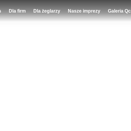
s
Dla firm
Dla żeglarzy
Nasze imprezy
Galeria Q
zakładka dla dziec