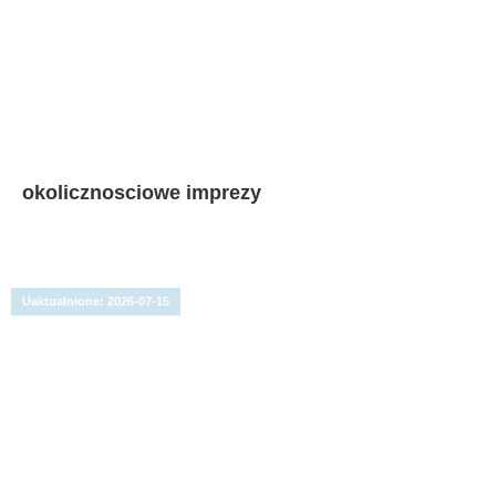
okolicznosciowe imprezy
Uaktualnione:
2026-07-15