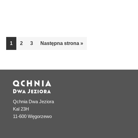
Go
Go
Go
1
2
3
Następna strona »
to
to
to
page
page
page
Qchnia Dwa Jeziora
Kal 23H
11-600 Węgorzewo